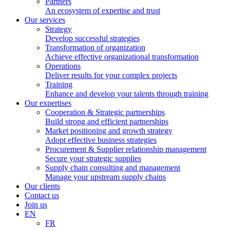
Partners
An ecosystem of expertise and trust
Our services
Strategy
Develop successful strategies
Transformation of organization
Achieve effective organizational transformation
Operations
Deliver results for your complex projects
Training
Enhance and develop your talents through training
Our expertises
Cooperation & Strategic partnerships
Build strong and efficient partnerships
Market positioning and growth strategy
Adopt effective business strategies
Procurement & Supplier relationship management
Secure your strategic supplies
Supply chain consulting and management
Manage your upstream supply chains
Our clients
Contact us
Join us
EN
FR