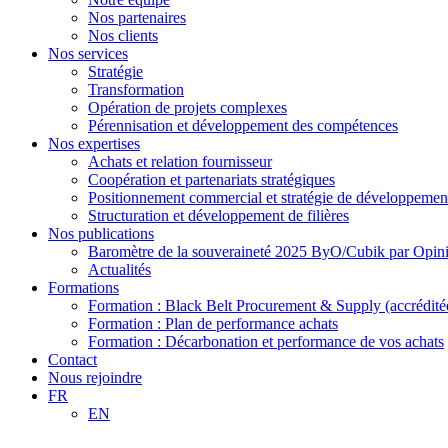
Nos partenaires
Nos clients
Nos services
Stratégie
Transformation
Opération de projets complexes
Pérennisation et développement des compétences
Nos expertises
Achats et relation fournisseur
Coopération et partenariats stratégiques
Positionnement commercial et stratégie de développemen
Structuration et développement de filières
Nos publications
Baromètre de la souveraineté 2025 ByO/Cubik par Opi
Actualités
Formations
Formation : Black Belt Procurement & Supply (accrédit
Formation : Plan de performance achats
Formation : Décarbonation et performance de vos achats
Contact
Nous rejoindre
FR
EN