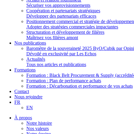
Sécuriser vos approvisionnements
Coopération et partenariats stratégiques
Développer des partenariats efficaces
Positionnement commercial et stratégie de développemen
Adopter des stratégies commerciales impactantes
Structuration et développement de filières
Maîtrisez vos filières amont
Nos publications
Baromètre de la souveraineté 2025 ByO/Cubik par Opi
Dévoilé en exclusivité par Les Echos
Actualités
Tous nos articles et publications
Formations
Formation : Black Belt Procurement & Supply (accrédit
Formation : Plan de performance achats
Formation : Décarbonation et performance de vos achats
Contact
Nous rejoindre
FR
EN
À propos
Notre histoire
Nos valeurs
Notre équipe