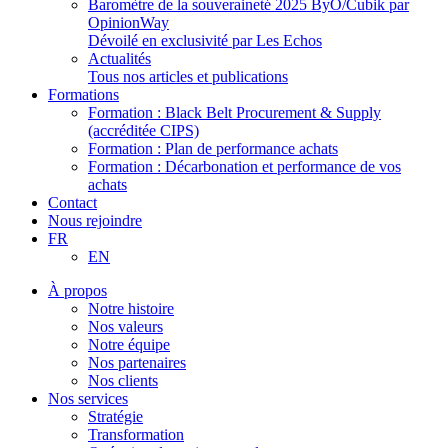
Baromètre de la souveraineté 2025 ByO/Cubik par
OpinionWay
Dévoilé en exclusivité par Les Echos
Actualités
Tous nos articles et publications
Formations
Formation : Black Belt Procurement & Supply
(accréditée CIPS)
Formation : Plan de performance achats
Formation : Décarbonation et performance de vos
achats
Contact
Nous rejoindre
FR
EN
À propos
Notre histoire
Nos valeurs
Notre équipe
Nos partenaires
Nos clients
Nos services
Stratégie
Transformation