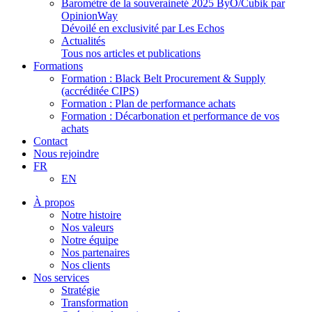
Baromètre de la souveraineté 2025 ByO/Cubik par
OpinionWay
Dévoilé en exclusivité par Les Echos
Actualités
Tous nos articles et publications
Formations
Formation : Black Belt Procurement & Supply
(accréditée CIPS)
Formation : Plan de performance achats
Formation : Décarbonation et performance de vos
achats
Contact
Nous rejoindre
FR
EN
À propos
Notre histoire
Nos valeurs
Notre équipe
Nos partenaires
Nos clients
Nos services
Stratégie
Transformation