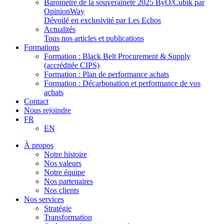
Baromètre de la souveraineté 2025 ByO/Cubik par
OpinionWay
Dévoilé en exclusivité par Les Echos
Actualités
Tous nos articles et publications
Formations
Formation : Black Belt Procurement & Supply
(accréditée CIPS)
Formation : Plan de performance achats
Formation : Décarbonation et performance de vos
achats
Contact
Nous rejoindre
FR
EN
À propos
Notre histoire
Nos valeurs
Notre équipe
Nos partenaires
Nos clients
Nos services
Stratégie
Transformation