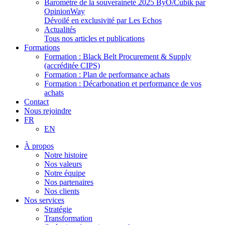
Baromètre de la souveraineté 2025 ByO/Cubik par
OpinionWay
Dévoilé en exclusivité par Les Echos
Actualités
Tous nos articles et publications
Formations
Formation : Black Belt Procurement & Supply
(accréditée CIPS)
Formation : Plan de performance achats
Formation : Décarbonation et performance de vos
achats
Contact
Nous rejoindre
FR
EN
À propos
Notre histoire
Nos valeurs
Notre équipe
Nos partenaires
Nos clients
Nos services
Stratégie
Transformation