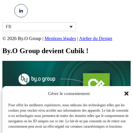
FR
© 2026 By.O Group |
Mentions légales
|
Atelier du Design
By.O Group devient Cubik !
Gérer le consentement
Pour offrir les meilleures expériences, nous utilisons des technologies telles que les
cookies pour stocker et/ou accéder aux informations des appareils. Le fait de consentir
à ces technologies nous permettra de traiter des données telles que le comportement de
Nouvelle étape dans notre histoire, By.O
navigation ou les ID uniques sur ce site. Le fait de ne pas consentir ou de retirer son
consentement peut avoir un effet négatif sur certaines caractéristiques et fonctions.
devient Cubik !