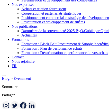
Pérennisation et développement des compétences
Nos expertises
Achats et relation fournisseur
Coopération et partenariats stratégiques
Positionnement commercial et stratégie de développemen
Structuration et développement de filières
Nos publications
Baromètre de la souveraineté 2025 ByO/Cubik par Opi
Actualités
Formations
Formation : Black Belt Procurement & Supply (accrédit
Formation : Plan de performance achats
Formation : Décarbonation et performance de vos achats
Contact
Nous rejoindre
FR
Blog
>
Évènement
Sommaire
Partager