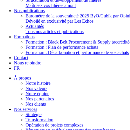
Structuration et développement de filières
Maîtrisez vos filières amont
Nos publications
Baromètre de la souveraineté 2025 ByO/Cubik par Opi
Dévoilé en exclusivité par Les Echos
Actualités
Tous nos articles et publications
Formations
Formation : Black Belt Procurement & Supply (accrédit
Formation : Plan de performance achats
Formation : Décarbonation et performance de vos achats
Contact
Nous rejoindre
FR
À propos
Notre histoire
Nos valeurs
Notre équipe
Nos partenaires
Nos clients
Nos services
Stratégie
Transformation
Opération de projets complexes