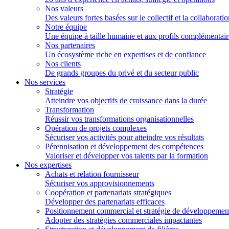
Nos valeurs
Des valeurs fortes basées sur le collectif et la collaborati
Notre équipe
Une équipe à taille humaine et aux profils complémentair
Nos partenaires
Un écosystème riche en expertises et de confiance
Nos clients
De grands groupes du privé et du secteur public
Nos services
Stratégie
Atteindre vos objectifs de croissance dans la durée
Transformation
Réussir vos transformations organisationnelles
Opération de projets complexes
Sécuriser vos activités pour atteindre vos résultats
Pérennisation et développement des compétences
Valoriser et développer vos talents par la formation
Nos expertises
Achats et relation fournisseur
Sécuriser vos approvisionnements
Coopération et partenariats stratégiques
Développer des partenariats efficaces
Positionnement commercial et stratégie de développemen
Adopter des stratégies commerciales impactantes